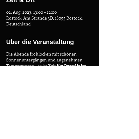
Zeit & Ort
02. Aug. 2023, 19:00 – 22:00
Rostock, Am Strande 3D, 18055 Rostock,
Deutschland
Über die Veranstaltung
Die Abende frohlocken mit schönen
Sonnenuntergängen und angenehmen
Temperaturen - es ist Zeit
für OpenAir im
Stadthafen!
Die Musikauswahl erstreckt sich von
traditionellen bis hin zu alternativen Tangos
in Tanda-Struktur. Die Tanzfläche ist für alle
Schuhe geeignet.
Wenn ihr wegen des Wetters unsicher seid,
dann kontaktet uns über 0160 7185651.
Datenschutz
Impressum