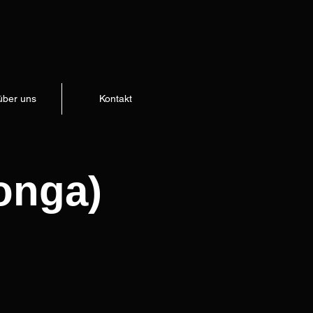
über uns
Kontakt
onga)