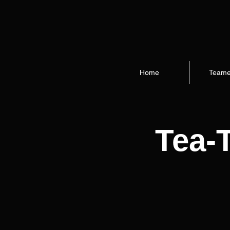
Home
Teame
Tea-