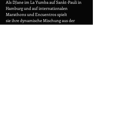
Als DJane im La Yumba auf Sankt-Pauli in 
Hamburg und auf internationalen 
Marathons und Encuentros spielt
sie ihre dynamische Mischung aus der 
Guardia Vieja und Epoca de Oro… und nun 
bei uns! Wir sind begeistert! 
Natürlich gbt es wie immer ein 
Kuchenbuffet mit leckerem 
selbstgebackenem Kuchen sowie Tee und 
Kaffee. 
Für die Milonga erheben wir einen 
Unkostenbeitrag in Höhe von 10€. Das 
Mitbringen eines selbstgebackenen 
Kuchens ist ausdrücklich erwünscht und 
mindert den Eintrittspreis um 6€.
Datenschutz
Impressum